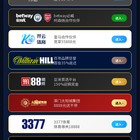
服务宗旨
工作制度
科普资源
科普活动
开放预约
yl9193永利集团
yl88858永利集团
实验室安全管理制度
实验室仪器管理办法
实验室数据管理制度
实验室管理人员职责
实验室使用管理规定
实验室卫生守则
实验室应急预案
下载中心
版权所有：中国·yl88858永利(Macau)股份有限公司-Official Website
办事材料
学习资料
设备资料
安全培训
开放课程
视频资料
Copyright 2026 All right
人才招聘
Email: fxcszx@dgut.edu.cn
通知公告
新闻中心
新闻中心
大型仪器测试平台公告
公共基础实验教学中心公告